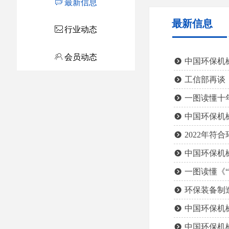
ꀃ
最新信息
最新信息
ꂈ
行业动态
ꁘ
会员动态
뀹
中国环保机
뀹
工信部再谈《
뀹
一图读懂十
뀹
中国环保机
뀹
2022年
뀹
中国环保机
뀹
一图读懂《
뀹
环保装备制造
뀹
中国环保机
뀹
中国环保机