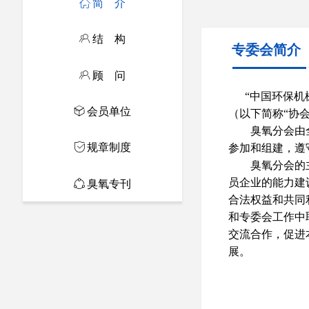
ꀇ
简 介
ꁘ
结 构
专委会简介
ꁘ
顾 问
“中国环保机械
ꁦ
会员单位
（以下简称“协
臭氧分会由全国
ꀳ
规章制度
参加和组建，遵
臭氧分会的主要
员企业的能力建
ꁢ
臭氧专刊
合法权益和共同
和专委会工作中
交流合作，促进
展。