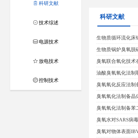
ꁩ
科研文献
科研文献
ꄗ
技术综述
生物质循环流化床锅
ꀹ
电源技术
生物质锅炉臭氧脱硝
ꄃ
放电技术
臭氧联合氧化技术在
油酸臭氧氧化法制取
ꂉ
控制技术
臭氧氧化反应法制备1
臭氧氧化法制备晶体
臭氧氧化法制备苯二
臭氧水对SARS病毒
臭氧对物体表面IB