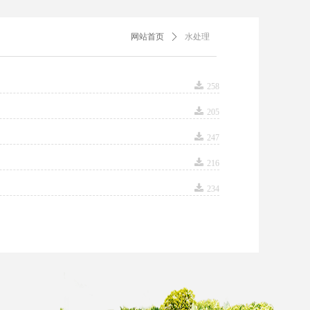
网站首页
ꄲ
水处理
끂
258
끂
205
끂
247
끂
216
끂
234