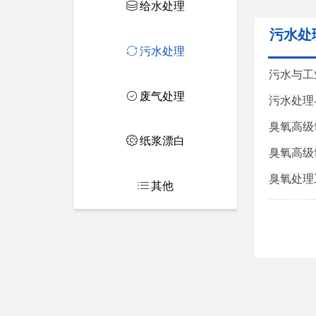
ꀹ
给水处理
污水处
ꀡ
污水处理
污水与工业
ꄗ
废气处理
污水处理-
臭氧高级
ꂉ
纸浆漂白
臭氧高级
臭氧处理
ꂇ
其他